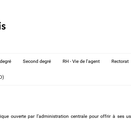
 degré
Second degré
RH - Vie de l'agent
Rectorat
D)
ue ouverte par l’administration centrale pour offrir à ses us