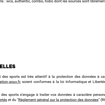
ants : wcs, authentic, combo, hobo dont les sources sont libreme
elles
t des sports est très attentif à la protection des données à ca
tion.gouv.fr
, soient conformes à la loi Informatique et Libert
et des sports s’engage à traiter vos données à caractère person
ertés
et du "
Règlement général sur la protection des données
" (